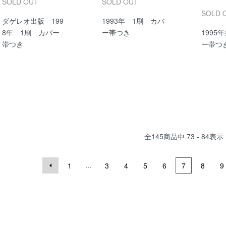
SOLD OUT
SOLD OUT
SOLD 
ダゲレオ出版 199
1993年 1刷 カバ
8年 1刷 カバー
ー帯つき
1995
帯つき
ー帯つ
全
145
商品中
73 - 84
表示
...
1
3
4
5
6
7
8
9