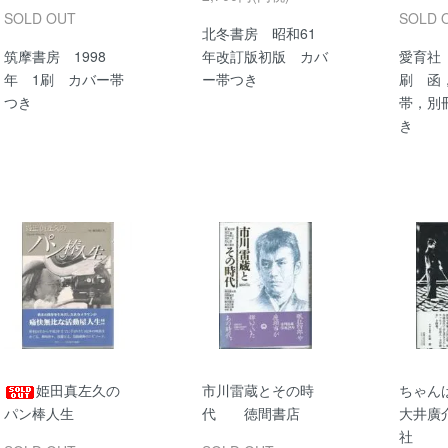
SOLD OUT
SOLD 
北冬書房 昭和61
筑摩書房 1998
年改訂版初版 カバ
愛育社 
年 1刷 カバー帯
ー帯つき
刷 函
つき
帯，別
き
姫田真左久の
市川雷蔵とその時
ちゃん
パン棒人生
代 徳間書店
大井廣
社