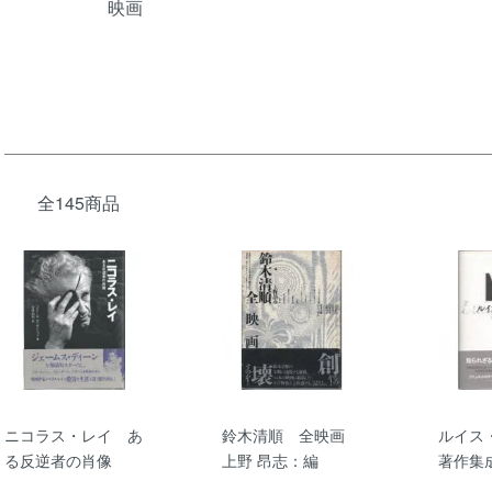
映画
全145商品
ニコラス・レイ あ
鈴木清順 全映画
ルイス
る反逆者の肖像
上野 昂志：編
著作集