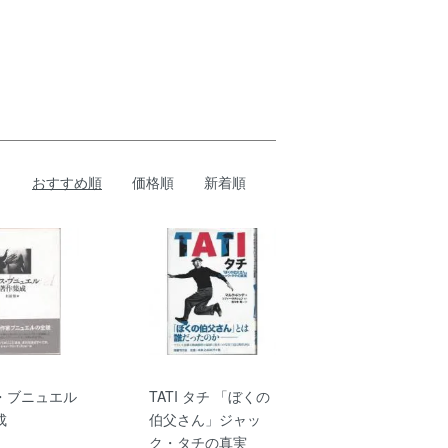
おすすめ順
価格順
新着順
・ブニュエル
TATI タチ 「ぼくの
成
伯父さん」ジャッ
ク・タチの真実