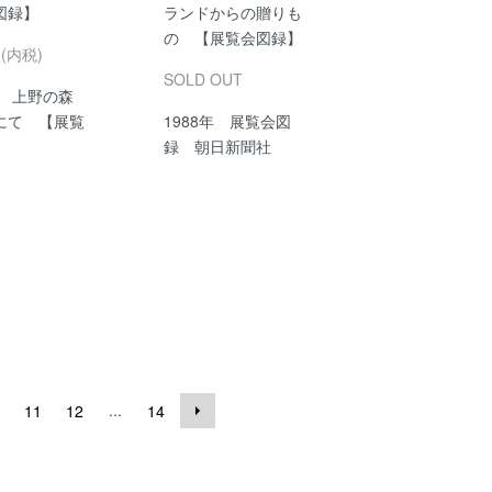
図録】
ランドからの贈りも
の 【展覧会図録】
円(内税)
SOLD OUT
年 上野の森
にて 【展覧
1988年 展覧会図
】
録 朝日新聞社
...
11
12
14