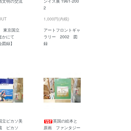
西文明の交流
ンイス展 1961-200
2
OUT
1,000円(内税)
年 東京国立
アートフロントギャ
ほかにて
ラリー 2002 図
会図録】
録
国立ピカソ美
英国の絵本と
蔵 ピカソ
原画 ファンタジー