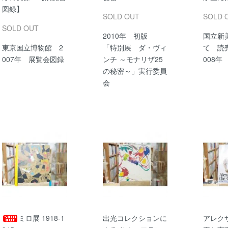
図録】
SOLD OUT
SOLD 
SOLD OUT
2010年 初版
国立新
東京国立博物館 2
「特別展 ダ・ヴィ
て 読
007年 展覧会図録
ンチ ～モナリザ25
008年
の秘密～」実行委員
会
ミロ展 1918-1
出光コレクションに
アレク