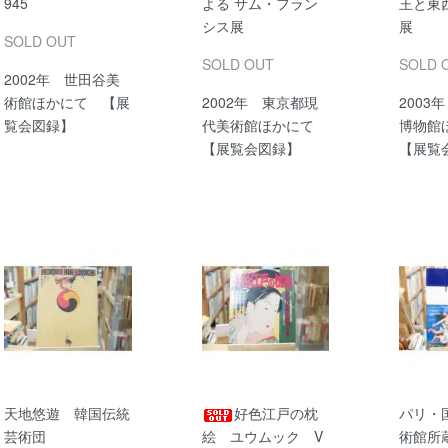
945
よる サム・フラン
王と東
シス展
展
SOLD OUT
SOLD OUT
SOLD 
2002年 世田谷美
術館ほかにて 【展
2002年 東京都現
2003
覧会図録】
代美術館ほかにて
博物館
【展覧会図録】
【展覧
天地悠遊 韓国伝統
好色江戸の枕
パリ・
芸術団
絵 ユウムック V
術館所