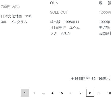
OL.5
展 【
700円(内税)
SOLD OUT
1,000
日本文化財団 198
3年 プログラム
雄出版 1998年11
1999
月1日発行 ユウム
美術館
ック VOL.5
会図録
全
164
商品中
85 - 96
表示
...
1
4
5
6
7
8
9
10