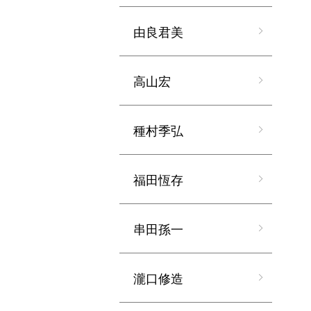
由良君美
高山宏
種村季弘
福田恆存
串田孫一
瀧口修造