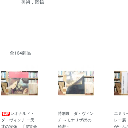
美術，図録
全164商品
レオナルド・
特別展 ダ・ヴィン
エミリ
ダ・ヴィンチ ー天
チ ～モナリザ25の
レー展
才の実像 【展覧会
秘密～
が生ん