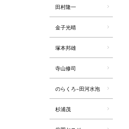
田村隆一
金子光晴
塚本邦雄
寺山修司
のらくろ−田河水泡
杉浦茂