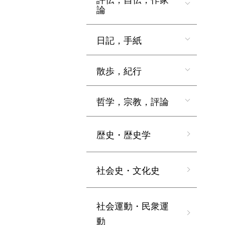
論
日記，手紙
散歩，紀行
哲学，宗教，評論
歴史・歴史学
社会史・文化史
社会運動・民衆運
動