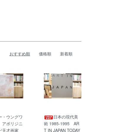
おすすめ順
価格順
新着順
ー・ウングワ
日本の現代美
 アボリジニ
術 1985-1995 AR
だ天才画家
T IN JAPAN TODAY