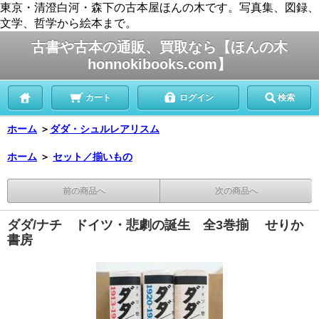
東京・清澄白河・森下の古本屋ほんの木です。写真集、図録、
文学、哲学から絵本まで。
古書や古本の通販、買取なら【ほんの木
honnokibooks.com】
カート
ログイン
検索
ホーム
＞
ダダ・シュルレアリスム
ホーム
＞
セット／揃いもの
前の商品へ
次の商品へ
ダダ/ナチ ドイツ・悲劇の誕生 全3巻揃 せりか
書房