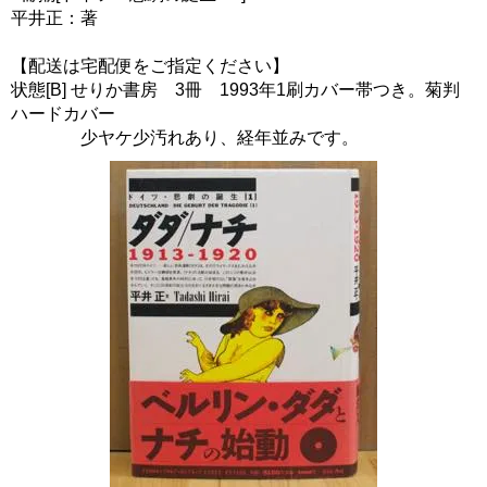
平井正：著
【配送は宅配便をご指定ください】
状態[B] せりか書房 3冊 1993年1刷カバー帯つき。菊判
ハードカバー
少ヤケ少汚れあり、経年並みです。