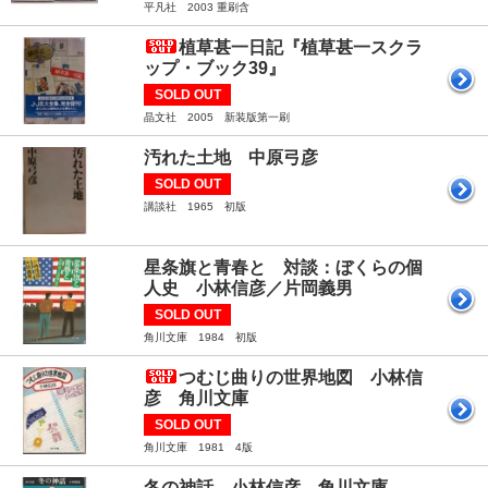
平凡社 2003 重刷含
植草甚一日記『植草甚一スクラ
ップ・ブック39』
SOLD OUT
晶文社 2005 新装版第一刷
汚れた土地 中原弓彦
SOLD OUT
講談社 1965 初版
星条旗と青春と 対談：ぼくらの個
人史 小林信彦／片岡義男
SOLD OUT
角川文庫 1984 初版
つむじ曲りの世界地図 小林信
彦 角川文庫
SOLD OUT
角川文庫 1981 4版
冬の神話 小林信彦 角川文庫