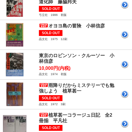
道化師 藤脇邦夫
SOLD OUT
弓立社 1986 初版
オヨヨ島の冒険 小林信彦
SOLD OUT
晶文社 1975 12刷
東京のロビンソン・クルーソー 小
林信彦
10,000円(内税)
晶文社 1974 初版
雨降りだからミステリーでも勉
強しよう 植草甚一
SOLD OUT
晶文社 1972 3刷
植草甚一コラージュ日記 全2
冊揃 平凡社
SOLD OUT