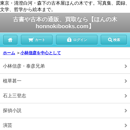
東京・清澄白河・森下の古本屋ほんの木です。写真集、図録、
文学、哲学から絵本まで。
古書や古本の通販、買取なら【ほんの木
honnokibooks.com】
カート
ログイン
検索
ホーム
＞
小林信彦を中心として
小林信彦・泰彦兄弟
植草甚一
石上三登志
探偵小説
演芸