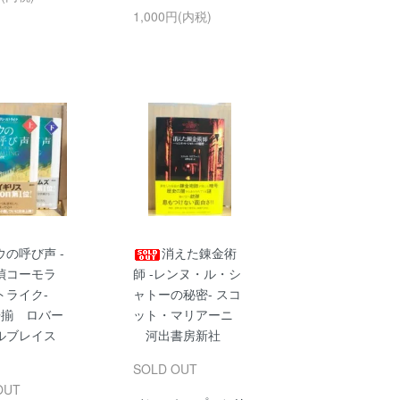
1,000円(内税)
の呼び声 -
消えた錬金術
偵コーモラ
師 -レンヌ・ル・シ
トライク-
ャトーの秘密- スコ
冊揃 ロバー
ット・マリアーニ
ルブレイス
河出書房新社
SOLD OUT
OUT