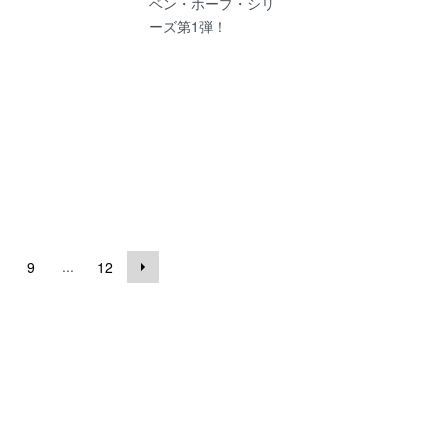
ベン・ホープ・シリ
ーズ第1弾！
...
9
12