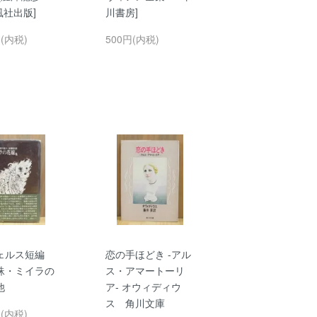
光風社出版]
川書房]
円(内税)
500円(内税)
ェルス短編
恋の手ほどき -アル
蛛・ミイラの
ス・アマートーリ
他
ア- オウィディウ
ス 角川文庫
円(内税)