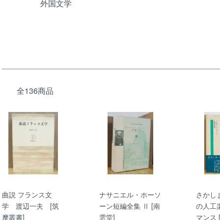
外国文学
全136商品
曲説 フランス文
ナサニエル・ホーソ
さかし
学 渡辺一夫 [筑
ーン短編全集 Ⅱ [南
の人工
摩叢書]
雲堂]
マンス 