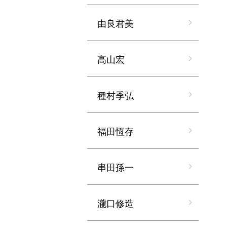
由良君美
高山宏
種村季弘
福田恆存
串田孫一
瀧口修造