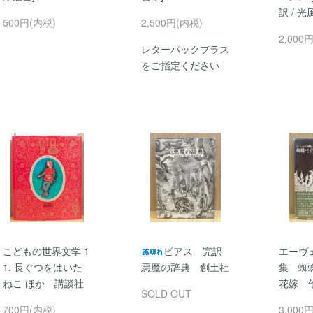
訳 / 
500円(内税)
2,500円(内税)
2,000
レターパックプラス
をご指定ください
こどもの世界文学 1
ビアス 完訳
エーヴ
1. 長ぐつをはいた
悪魔の辞典 創土社
集 蜘
ねこ ほか 講談社
花嫁 
SOLD OUT
700円(内税)
3,000