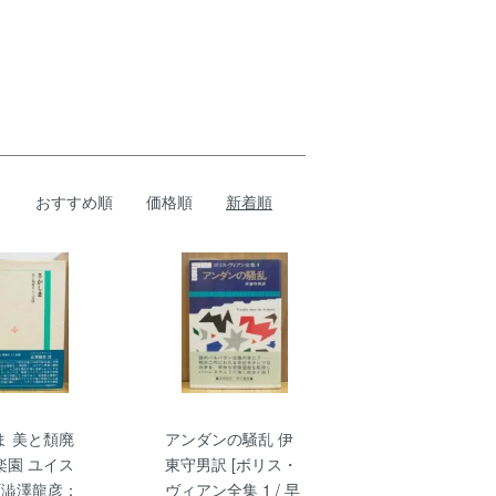
おすすめ順
価格順
新着順
ま 美と頽廃
アンダンの騒乱 伊
楽園 ユイス
東守男訳 [ボリス・
[澁澤龍彦：
ヴィアン全集 1 / 早