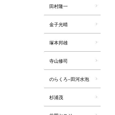
田村隆一
金子光晴
塚本邦雄
寺山修司
のらくろ−田河水泡
杉浦茂