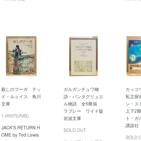
殺しのフーガ テッ
ガルガンチュワ物
カッコウ
ド・ルュイス 角川
語・パンタグリュエ
私立探
文庫
ル物語 全5冊揃
ン・ス
ラブレー ワイド版
上下2
1,000円(内税)
岩波文庫
ト・ガ
講談社
JACK'S RETURN H
SOLD OUT
OME by Ted Lewis
SOLD 