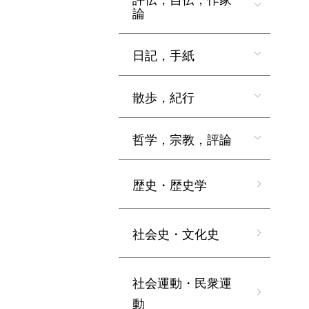
論
日記，手紙
散歩，紀行
哲学，宗教，評論
歴史・歴史学
社会史・文化史
社会運動・民衆運
動