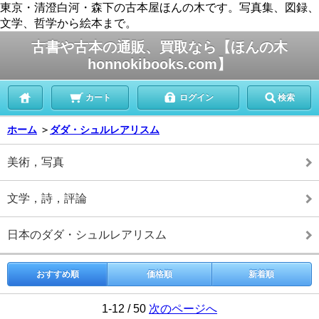
東京・清澄白河・森下の古本屋ほんの木です。写真集、図録、
文学、哲学から絵本まで。
古書や古本の通販、買取なら【ほんの木
honnokibooks.com】
カート
ログイン
検索
ホーム
＞
ダダ・シュルレアリスム
美術，写真
文学，詩，評論
日本のダダ・シュルレアリスム
おすすめ順
価格順
新着順
1-12 / 50
次のページへ