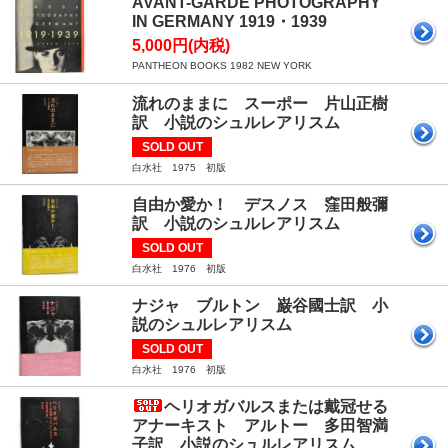
AVANT-GARDE PHOTOGRAPHY
IN GERMANY 1919・1939
5,000円(内税)
PANTHEON BOOKS 1982 NEW YORK
流れのままに スーポー 片山正樹
訳 小説のシュルレアリスム
SOLD OUT
白水社 1975 初版
自由か愛か！ デスノス 窪田般彌
訳 小説のシュルレアリスム
SOLD OUT
白水社 1976 初版
ナジャ ブルトン 巌谷國士訳 小
説のシュルレアリスム
SOLD OUT
白水社 1976 初版
ヘリオガバルスまたは戴冠せる
アナーキスト アルトー 多田智満
子訳 小説のシュルレアリスム