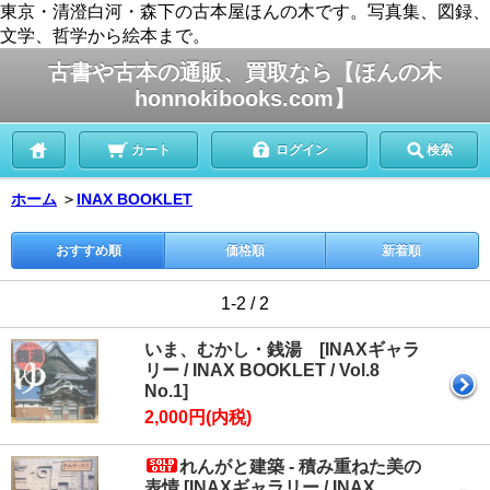
東京・清澄白河・森下の古本屋ほんの木です。写真集、図録、
文学、哲学から絵本まで。
古書や古本の通販、買取なら【ほんの木
honnokibooks.com】
カート
ログイン
検索
ホーム
＞
INAX BOOKLET
おすすめ順
価格順
新着順
1-2 / 2
いま、むかし・銭湯 [INAXギャラ
リー / INAX BOOKLET / Vol.8
No.1]
2,000円(内税)
れんがと建築 - 積み重ねた美の
表情 [INAXギャラリー / INAX