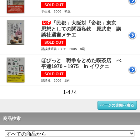
SOLD OUT
学生社 2006 初版
「民都」大阪対「帝都」東京
思想としての関西私鉄 原武史 講
談社選書メチエ
SOLD OUT
講談社選書メチエ 2005 8刷
ほびっと 戦争をとめた喫茶店 べ
平連1970－1975 in イワクニ
SOLD OUT
講談社 2009 1刷
1-4 / 4
ページの先頭へ戻る
商品検索