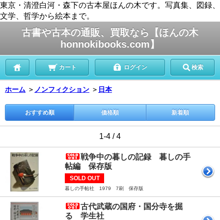
東京・清澄白河・森下の古本屋ほんの木です。写真集、図録、
文学、哲学から絵本まで。
古書や古本の通販、買取なら【ほんの木
honnokibooks.com】
カート
ログイン
検索
ホーム
＞
ノンフィクション
＞
日本
おすすめ順
価格順
新着順
1-4 / 4
戦争中の暮しの記録 暮しの手
帖編 保存版
SOLD OUT
暮しの手帖社 1979 7刷 保存版
古代武蔵の国府・国分寺を掘
る 学生社