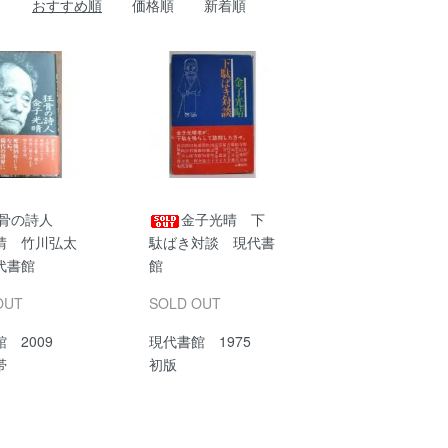
おすすめ順
価格順
新着順
骨の詩人
金子光晴 下
晴 竹川弘太
駄ばき対談 現代書
代書館
館
OUT
SOLD OUT
館 2009
現代書館 1975
帯
初版