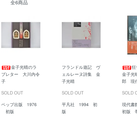
全6商品
金子光晴のラ
フランドル遊記 ヴ
狂
ブレター 大川内令
ェルレーヌ詩集 金
金子光
子
子光晴
郎 現
SOLD OUT
SOLD OUT
SOLD 
ペップ出版 1976
平凡社 1994 初
現代書
初版
版
初版 