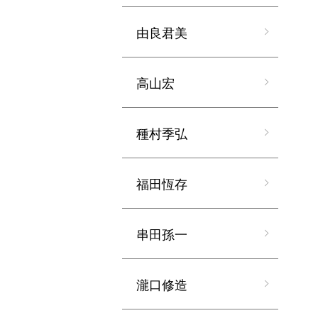
由良君美
高山宏
種村季弘
福田恆存
串田孫一
瀧口修造