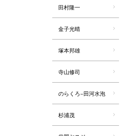
田村隆一
金子光晴
塚本邦雄
寺山修司
のらくろ−田河水泡
杉浦茂