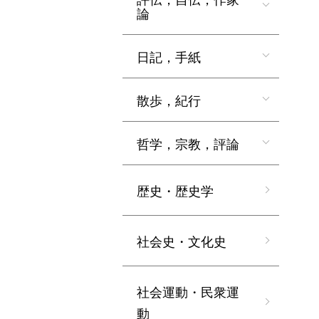
論
日記，手紙
散歩，紀行
哲学，宗教，評論
歴史・歴史学
社会史・文化史
社会運動・民衆運
動