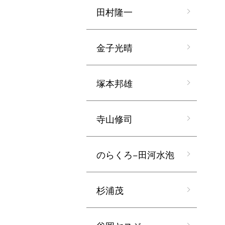
田村隆一
金子光晴
塚本邦雄
寺山修司
のらくろ−田河水泡
杉浦茂