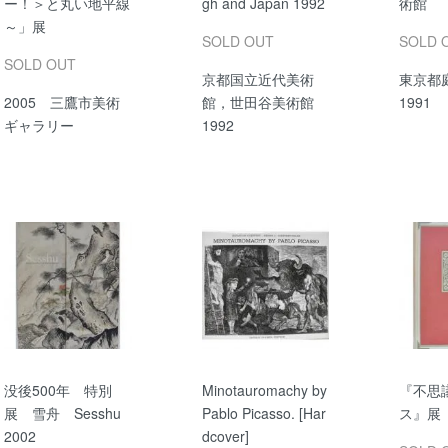
ー！＞と丸い地平線
gh and Japan 1992
術館
～」展
SOLD OUT
SOLD 
SOLD OUT
京都国立近代美術
東京都
2005 三鷹市美術
館，世田谷美術館
1991
ギャラリー
1992
没後500年 特別
Minotauromachy by
『不思
展 雪舟 Sesshu
Pablo Picasso. [Har
ス』展 
2002
dcover]