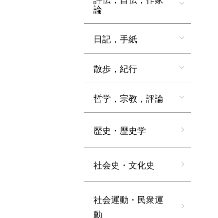
論
日記，手紙
散歩，紀行
哲学，宗教，評論
歴史・歴史学
社会史・文化史
社会運動・民衆運
動