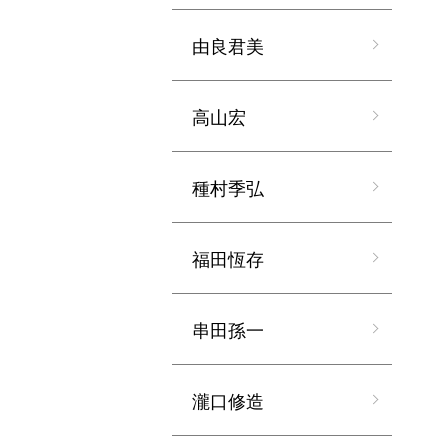
由良君美
高山宏
種村季弘
福田恆存
串田孫一
瀧口修造