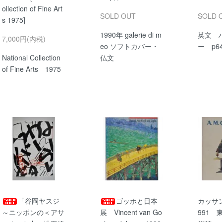
ollection of Fine Art
SOLD OUT
SOLD 
s 1975]
1990年 galerie di m
英文 
7,000円(内税)
eo ソフトカバー・
ー p64
National Collection
仏文
of Fine Arts 1975
「谷岡ヤスジ
ゴッホと日本
カッサ
～ニッポンの＜アサ
展 Vincent van Go
991 