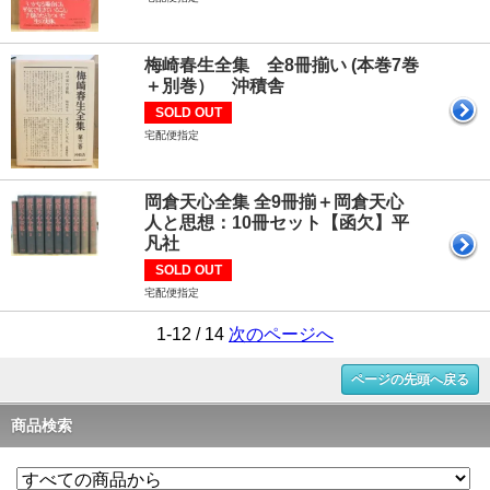
梅崎春生全集 全8冊揃い (本巻7巻
＋別巻） 沖積舎
SOLD OUT
宅配便指定
岡倉天心全集 全9冊揃＋岡倉天心
人と思想：10冊セット【函欠】平
凡社
SOLD OUT
宅配便指定
1-12 / 14
次のページへ
ページの先頭へ戻る
商品検索