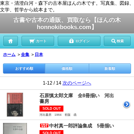
東京・清澄白河・森下の古本屋ほんの木です。写真集、図録、
文学、哲学から絵本まで。
古書や古本の通販、買取なら【ほんの木
honnokibooks.com】
カート
ログイン
検索
ホーム
＞
全集
＞
日本
おすすめ順
価格順
新着順
1-12 / 14
次のページへ
石原慎太郎文庫 全8冊揃い 河出
書房
SOLD OUT
河出書房 1964 初版 函
中村真一郎評論集成 5冊揃い
SOLD OUT