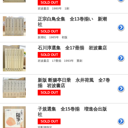
SOLD OUT
岩波書店 1980年 1刷
正宗白鳥全集 全13巻揃い 新潮
社
SOLD OUT
新潮社 1965年 初版
石川淳選集 全17冊揃 岩波書店
SOLD OUT
岩波書店 17冊揃 1993年 重刷
新版 断腸亭日乗 永井荷風 全7巻
揃 岩波書店
SOLD OUT
子規選集 全15巻揃 増進会出版
社
SOLD OUT
宅配便指定