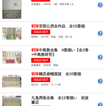
岩波書店 1984年 1刷 函帯月報つき
安部公房全作品 全15冊揃
SOLD OUT
新潮社 1972年 初版 月報，函つき
中島敦全集 4冊揃い【全3巻
+中島敦研究】
SOLD OUT
筑摩書房 1986年 重刷
鶴見俊輔座談 全10冊揃
SOLD OUT
晶文社 1996年 カバー揃
九鬼周造全集 全12巻揃い 岩波
書店