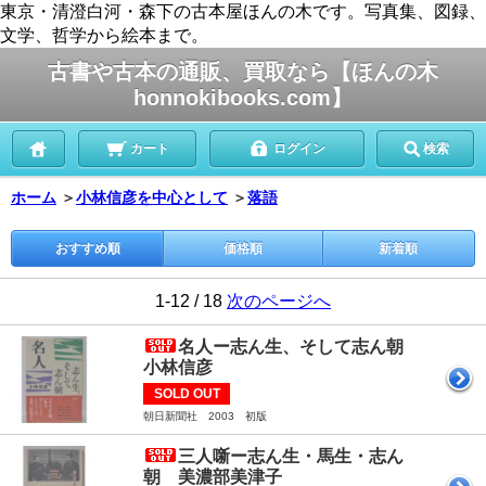
東京・清澄白河・森下の古本屋ほんの木です。写真集、図録、
文学、哲学から絵本まで。
古書や古本の通販、買取なら【ほんの木
honnokibooks.com】
カート
ログイン
検索
ホーム
＞
小林信彦を中心として
＞
落語
おすすめ順
価格順
新着順
1-12 / 18
次のページへ
名人ー志ん生、そして志ん朝
小林信彦
SOLD OUT
朝日新聞社 2003 初版
三人噺ー志ん生・馬生・志ん
朝 美濃部美津子