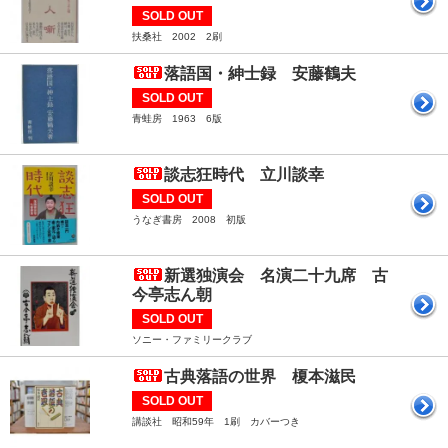
SOLD OUT
扶桑社 2002 2刷
落語国・紳士録 安藤鶴夫
SOLD OUT
青蛙房 1963 6版
談志狂時代 立川談幸
SOLD OUT
うなぎ書房 2008 初版
新選独演会 名演二十九席 古
今亭志ん朝
SOLD OUT
ソニー・ファミリークラブ
古典落語の世界 榎本滋民
SOLD OUT
講談社 昭和59年 1刷 カバーつき