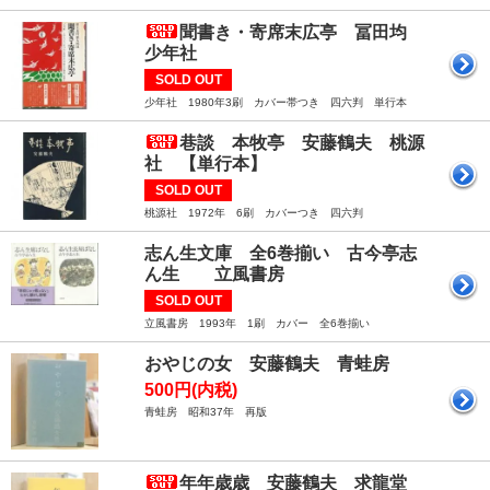
聞書き・寄席末広亭 冨田均
少年社
SOLD OUT
少年社 1980年3刷 カバー帯つき 四六判 単行本
巷談 本牧亭 安藤鶴夫 桃源
社 【単行本】
SOLD OUT
桃源社 1972年 6刷 カバーつき 四六判
志ん生文庫 全6巻揃い 古今亭志
ん生 立風書房
SOLD OUT
立風書房 1993年 1刷 カバー 全6巻揃い
おやじの女 安藤鶴夫 青蛙房
500円(内税)
青蛙房 昭和37年 再版
年年歳歳 安藤鶴夫 求龍堂