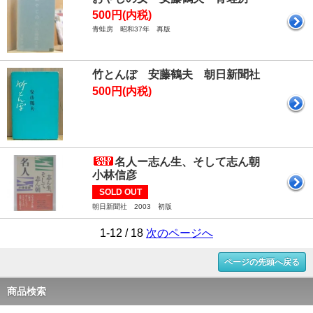
500円(内税)
青蛙房 昭和37年 再版
竹とんぼ 安藤鶴夫 朝日新聞社
500円(内税)
名人ー志ん生、そして志ん朝
小林信彦
SOLD OUT
朝日新聞社 2003 初版
1-12 / 18
次のページへ
ページの先頭へ戻る
商品検索