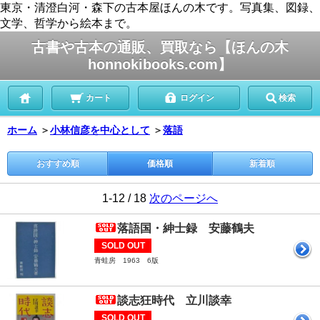
東京・清澄白河・森下の古本屋ほんの木です。写真集、図録、
文学、哲学から絵本まで。
古書や古本の通販、買取なら【ほんの木
honnokibooks.com】
カート
ログイン
検索
ホーム
＞
小林信彦を中心として
＞
落語
おすすめ順
価格順
新着順
1-12 / 18
次のページへ
落語国・紳士録 安藤鶴夫
SOLD OUT
青蛙房 1963 6版
談志狂時代 立川談幸
SOLD OUT