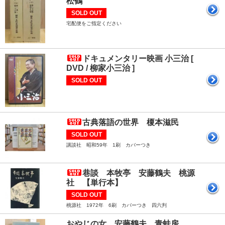
松鶴
SOLD OUT
宅配便をご指定ください
ドキュメンタリー映画 小三治 [
DVD / 柳家小三治 ]
SOLD OUT
古典落語の世界 榎本滋民
SOLD OUT
講談社 昭和59年 1刷 カバーつき
巷談 本牧亭 安藤鶴夫 桃源
社 【単行本】
SOLD OUT
桃源社 1972年 6刷 カバーつき 四六判
おやじの女 安藤鶴夫 青蛙房