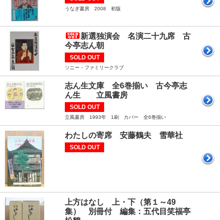
うなぎ書房 2008 初版
新選独演会 名演二十九席 古
今亭志ん朝
SOLD OUT
ソニー・ファミリークラブ
志ん生文庫 全6巻揃い 古今亭志
ん生 立風書房
SOLD OUT
立風書房 1993年 1刷 カバー 全6巻揃い
わたしの寄席 安藤鶴夫 雪華社
SOLD OUT
上方はなし 上・下（第１～49
集） 別冊付 編集：五代目笑福亭