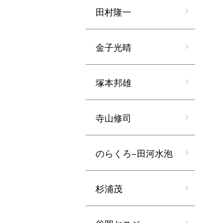
田村隆一
金子光晴
塚本邦雄
寺山修司
のらくろ−田河水泡
杉浦茂