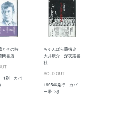
蔵とその時
ちゃんばら藝術史
間書店
大井廣介 深夜叢書
社
OUT
SOLD OUT
年 1刷 カバ
き
1995年発行 カバ
ー帯つき