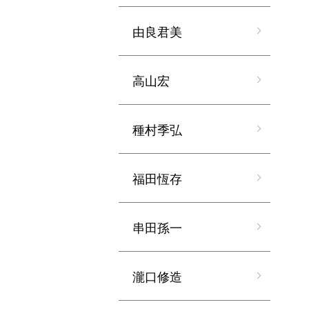
由良君美
高山宏
種村季弘
福田恆存
串田孫一
瀧口修造