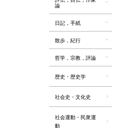
論
日記，手紙
散歩，紀行
哲学，宗教，評論
歴史・歴史学
社会史・文化史
社会運動・民衆運
動