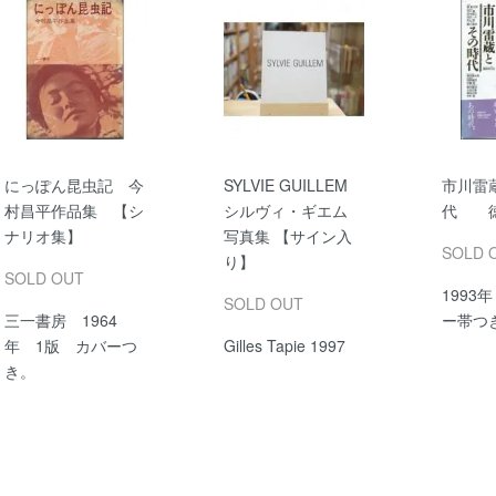
にっぽん昆虫記 今
SYLVIE GUILLEM
市川雷
村昌平作品集 【シ
シルヴィ・ギエム
代 徳
ナリオ集】
写真集 【サイン入
SOLD 
り】
SOLD OUT
1993
SOLD OUT
三一書房 1964
ー帯つ
年 1版 カバーつ
Gilles Tapie 1997
き。