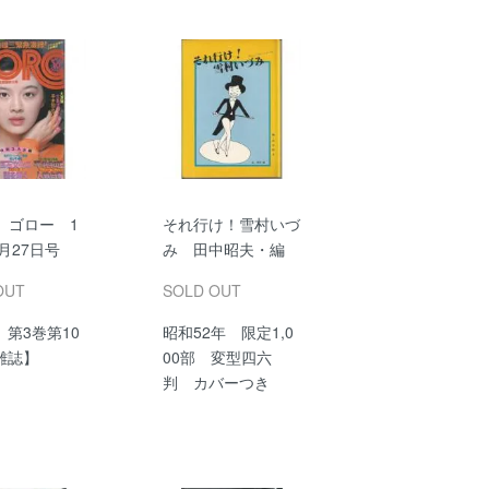
 ゴロー 1
それ行け！雪村いづ
5月27日号
み 田中昭夫・編
OUT
SOLD OUT
第3巻第10
昭和52年 限定1,0
雑誌】
00部 変型四六
判 カバーつき