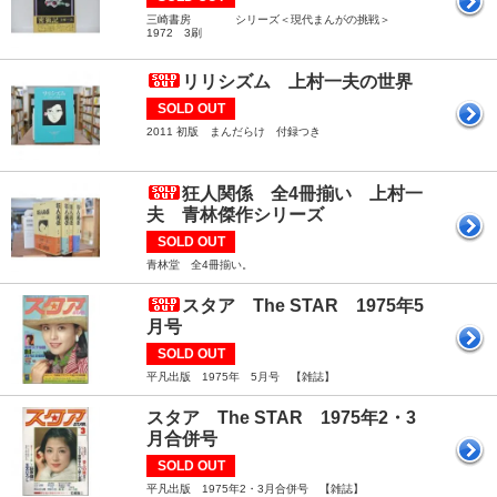
三崎書房 シリーズ＜現代まんがの挑戦＞
1972 3刷
リリシズム 上村一夫の世界
SOLD OUT
2011 初版 まんだらけ 付録つき
狂人関係 全4冊揃い 上村一
夫 青林傑作シリーズ
SOLD OUT
青林堂 全4冊揃い。
スタア The STAR 1975年5
月号
SOLD OUT
平凡出版 1975年 5月号 【雑誌】
スタア The STAR 1975年2・3
月合併号
SOLD OUT
平凡出版 1975年2・3月合併号 【雑誌】