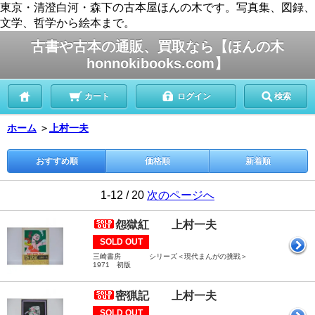
東京・清澄白河・森下の古本屋ほんの木です。写真集、図録、
文学、哲学から絵本まで。
古書や古本の通販、買取なら【ほんの木
honnokibooks.com】
カート
ログイン
検索
ホーム
＞
上村一夫
おすすめ順
価格順
新着順
1-12 / 20
次のページへ
怨獄紅 上村一夫
SOLD OUT
三崎書房 シリーズ＜現代まんがの挑戦＞
1971 初版
密猟記 上村一夫
SOLD OUT