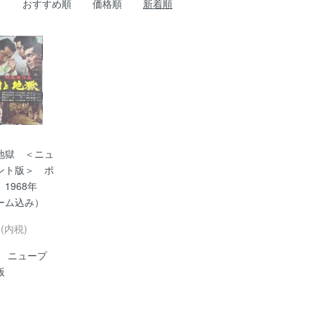
おすすめ順
価格順
新着順
地獄 ＜ニュ
ント版＞ ポ
 1968年
ーム込み）
円(内税)
年 ニュープ
版