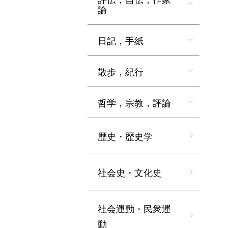
論
日記，手紙
散歩，紀行
哲学，宗教，評論
歴史・歴史学
社会史・文化史
社会運動・民衆運
動