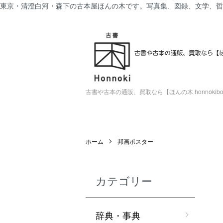
東京・清澄白河・森下の古本屋ほんの木です。写真集、図録、文学、哲
古書や古本の通販、買取なら【ほんの木 honnokiboo
ホーム
邦画ポスター
カテゴリー
辞典・事典