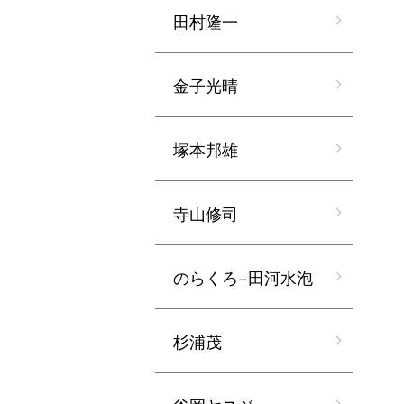
田村隆一
金子光晴
塚本邦雄
寺山修司
のらくろ−田河水泡
杉浦茂