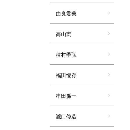
由良君美
高山宏
種村季弘
福田恆存
串田孫一
瀧口修造