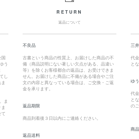
RETURN
返品について
不良品
三
全国
古書という商品の性質上、お届けした商品の不
代
ゆう
備（商品説明にない著しい欠点がある、品違い
と
ま
等）を除くお客様都合の返品は、お受けできま
えてし
せん。お届けした商品に不備がある場合やご注
ゆ
れま
文の内容と異なっている場合は、ご交換・ご返
金を承ります。
代
と
。ま
返品期限
の
りま
全て
商品到着後３日以内にご連絡ください。
商
返品送料