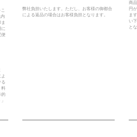
商
弊社負担いたします。ただし、お客様の御都合
円
をこ
による返品の場合はお客様負担となります。
ま
以内
い
印ま
と
用に
配便
ま
によ
ける
。料
本的
ト」