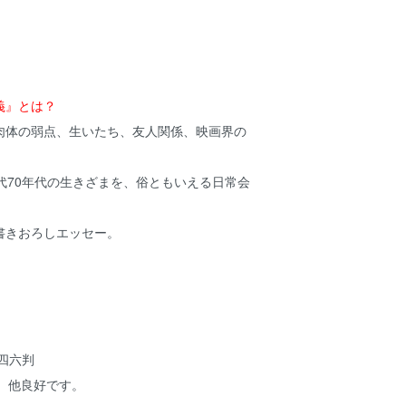
義』とは？
肉体の弱点、生いたち、友人関係、映画界の
代70年代の生きざまを、俗ともいえる日常会
書きおろしエッセー。
 四六判
ミ 他良好です。