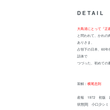
DETAIL
大島渚にとって『正
と問われて、かれの
ありさま、
占領下の日本、60年
話体で
つづった、初めての
装幀：
横尾忠則
産報 1972 初版
状態[B] 小口少シ