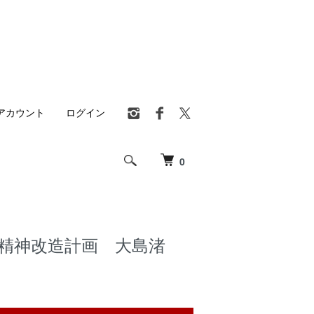
アカウント
ログイン
0
精神改造計画 大島渚