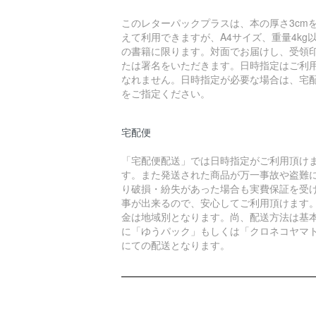
このレターパックプラスは、本の厚さ3cm
えて利用できますが、A4サイズ、重量4kg
の書籍に限ります。対面でお届けし、受領
たは署名をいただきます。日時指定はご利
なれません。日時指定が必要な場合は、宅
をご指定ください。
宅配便
「宅配便配送」では日時指定がご利用頂け
す。また発送された商品が万一事故や盗難
り破損・紛失があった場合も実費保証を受
事が出来るので、安心してご利用頂けます
金は地域別となります。尚、配送方法は基
に「ゆうパック」もしくは「クロネコヤマ
にての配送となります。