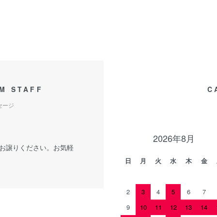
M STAFF
C
セージ
2026年8月
お譲りください。お気軽
日
月
火
水
木
金
2
3
4
5
6
7
9
10
11
12
13
14