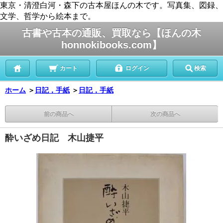
東京・清澄白河・森下の古本屋ほんの木です。写真集、図録、
文学、哲学から絵本まで。
古書や古本の通販、買取なら【ほんの木
honnokibooks.com】
カート
ログイン
検索
ホーム
＞
日記，手紙
＞
日記，手紙
前の商品へ
次の商品へ
酔いざめ日記 木山捷平