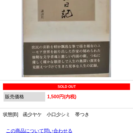
SOLD OUT
販売価格
1,500円(内税)
状態[B] 函少ヤケ 小口少シミ 帯つき
この商品について問い合わせる