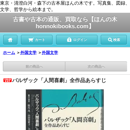
東京・清澄白河・森下の古本屋ほんの木です。写真集、図録、
文学、哲学から絵本まで。
古書や古本の通販、買取なら【ほんの木
honnokibooks.com】
カート
ログイン
検索
ホーム
＞
外国文学
＞
外国文学
前の商品へ
次の商品へ
バルザック「人間喜劇」全作品あらすじ