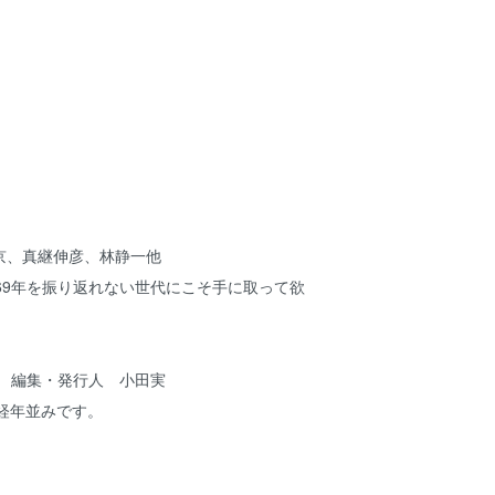
京、真継伸彦、林静一他
69年を振り返れない世代にこそ手に取って欲
。
9 編集・発行人 小田実
 経年並みです。