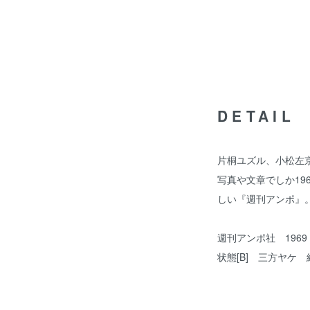
DETAIL
片桐ユズル、小松左
写真や文章でしか19
しい『週刊アンポ』
週刊アンポ社 196
状態[B] 三方ヤケ