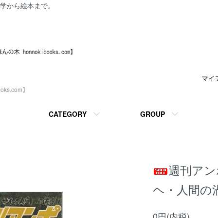
学から絵本まで。
マイ
ks.com】
CATEGORY
GROUP
週刊アン
ヘ・人間の
0円(内税)