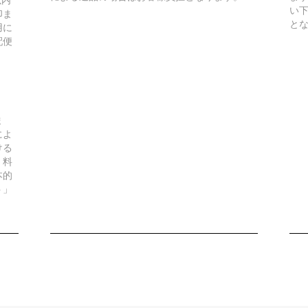
い
印ま
と
用に
配便
ま
によ
ける
。料
本的
ト」