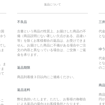
返品について
不良品
三
全国
古書という商品の性質上、お届けした商品の不
代
ゆう
備（商品説明にない著しい欠点がある、品違い
と
ま
等）を除くお客様都合の返品は、お受けできま
えてし
せん。お届けした商品に不備がある場合やご注
ゆ
れま
文の内容と異なっている場合は、ご交換・ご返
金を承ります。
代
と
。ま
返品期限
の
りま
全て
商品到着後３日以内にご連絡ください。
商
返品送料
商
弊社負担いたします。ただし、お客様の御都合
円
をこ
による返品の場合はお客様負担となります。
ま
以内