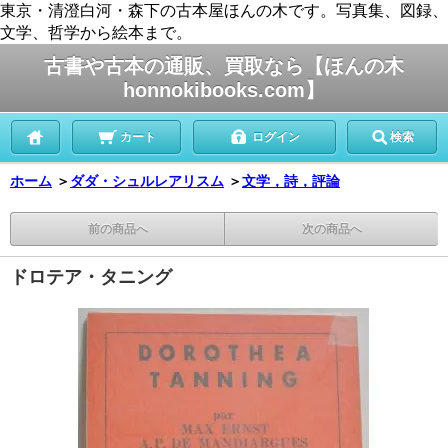
東京・清澄白河・森下の古本屋ほんの木です。写真集、図録、
文学、哲学から絵本まで。
古書や古本の通販、買取なら【ほんの木
honnokibooks.com】
カート
ログイン
検索
ホーム
＞
ダダ・シュルレアリスム
＞
文学，詩，評論
前の商品へ
次の商品へ
ドロテア・タニング