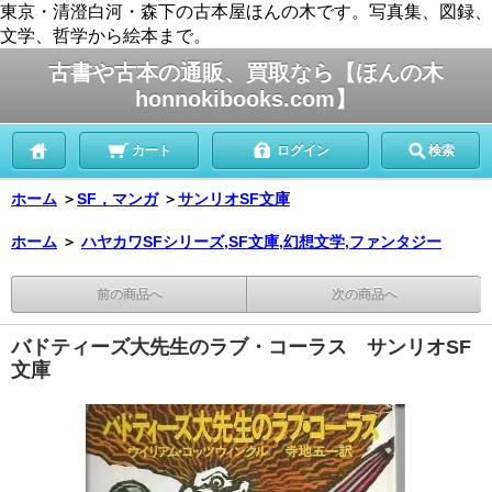
東京・清澄白河・森下の古本屋ほんの木です。写真集、図録、
文学、哲学から絵本まで。
古書や古本の通販、買取なら【ほんの木
honnokibooks.com】
カート
ログイン
検索
ホーム
＞
SF，マンガ
＞
サンリオSF文庫
ホーム
＞
ハヤカワSFシリーズ,SF文庫,幻想文学,ファンタジー
前の商品へ
次の商品へ
バドティーズ大先生のラブ・コーラス サンリオSF
文庫