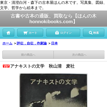
東京・清澄白河・森下の古本屋ほんの木です。写真集、図録、
文学、哲学から絵本まで。
古書や古本の通販、買取なら【ほんの木
honnokibooks.com】
カート
ログイン
検索
ホーム
＞
評伝，自伝，作家論
＞
日本
前の商品へ
次の商品へ
アナキストの文学 秋山清 麦社