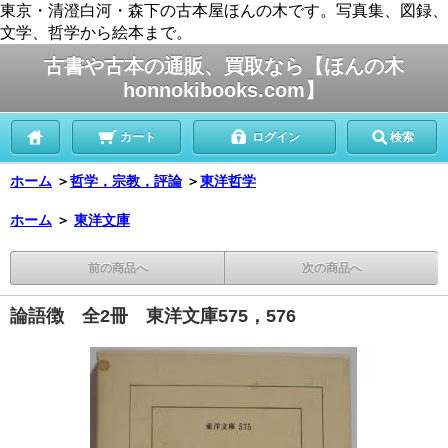
東京・清澄白河・森下の古本屋ほんの木です。写真集、図録、
文学、哲学から絵本まで。
古書や古本の通販、買取なら【ほんの木
honnokibooks.com】
カート
ログイン
検索
ホーム
＞
哲学，宗教，評論
＞
東洋哲学
ホーム
＞
東洋文庫
前の商品へ
次の商品へ
論語徴 全2冊 東洋文庫575，576