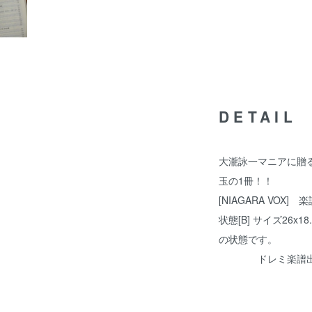
DETAIL
大瀧詠一マニアに贈
玉の1冊！！
[NIAGARA VOX]
状態[B] サイズ26x1
の状態です。
ドレミ楽譜出版社