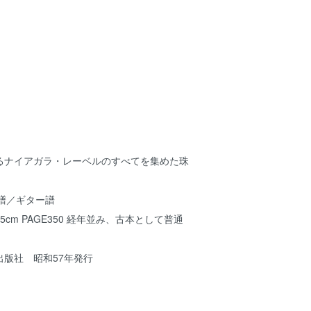
るナイアガラ・レーベルのすべてを集めた珠
 楽譜／ギター譜
8.5cm PAGE350 経年並み、古本として普通
 昭和57年発行