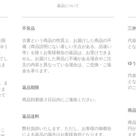
返品について
不良品
三
全国
古書という商品の性質上、お届けした商品の不
代
ゆう
備（商品説明にない著しい欠点がある、品違い
と
ま
等）を除くお客様都合の返品は、お受けできま
えてし
せん。お届けした商品に不備がある場合やご注
ゆ
れま
文の内容と異なっている場合は、ご交換・ご返
金を承ります。
代
と
。ま
返品期限
の
りま
全て
商品到着後３日以内にご連絡ください。
商
返品送料
商
弊社負担いたします。ただし、お客様の御都合
円
をこ
による返品の場合はお客様負担となります。
ま
以内