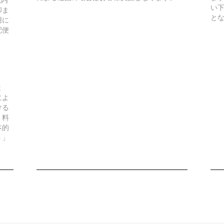
い
印ま
と
用に
配便
ま
によ
ける
。料
本的
ト」