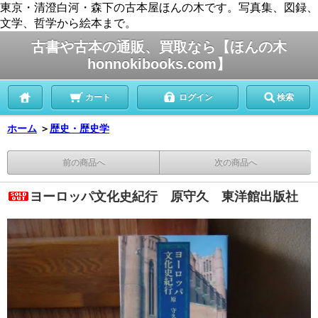
東京・清澄白河・森下の古本屋ほんの木です。写真集、図録、
文学、哲学から絵本まで。
古書や古本の通販、買取なら【ほんの木
honnokibooks.com】
カート
ログイン
検索
ホーム
＞
歴史・歴史学
前の商品へ
次の商品へ
ヨーロッパ文化史紀行 原守久 東洋館出版社