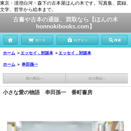
東京・清澄白河・森下の古本屋ほんの木です。写真集、図録、
文学、哲学から絵本まで。
古書や古本の通販、買取なら【ほんの木
honnokibooks.com】
カート
ログイン
検索
ホーム
＞
エッセイ，対談本
＞
エッセイ，対談本
ホーム
＞
串田孫一
前の商品へ
次の商品へ
小さな愛の物語 串田孫一 番町書房