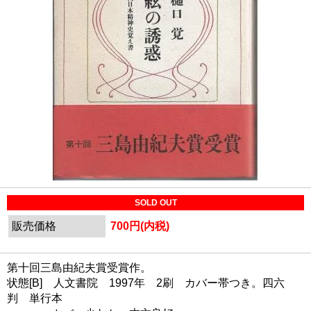
SOLD OUT
販売価格
700円(内税)
第十回三島由紀夫賞受賞作。
状態[B] 人文書院 1997年 2刷 カバー帯つき。四六
判 単行本