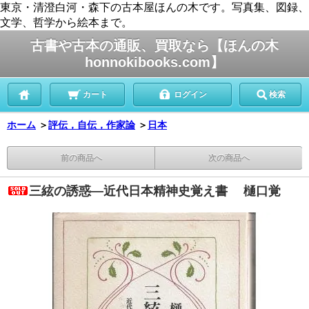
東京・清澄白河・森下の古本屋ほんの木です。写真集、図録、
文学、哲学から絵本まで。
古書や古本の通販、買取なら【ほんの木
honnokibooks.com】
カート
ログイン
検索
ホーム
＞
評伝，自伝，作家論
＞
日本
前の商品へ
次の商品へ
三絃の誘惑―近代日本精神史覚え書 樋口覚