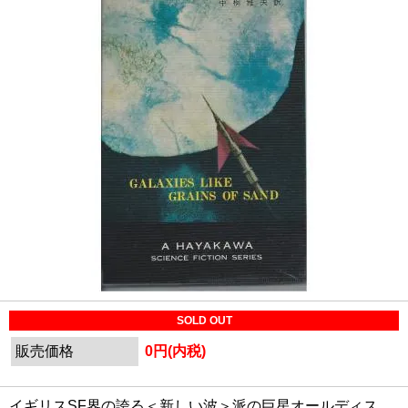
SOLD OUT
販売価格
0円(内税)
イギリスSF界の誇る＜新しい波＞派の巨星オールディス