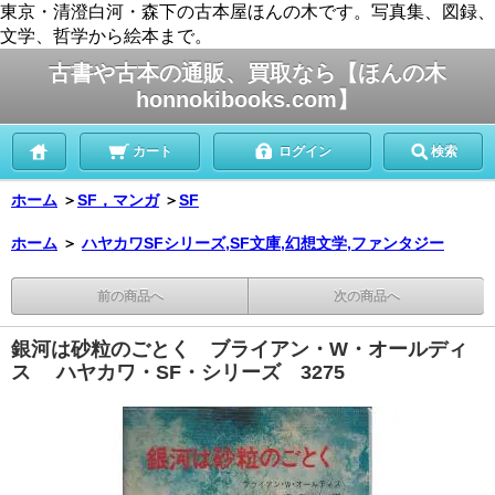
東京・清澄白河・森下の古本屋ほんの木です。写真集、図録、
文学、哲学から絵本まで。
古書や古本の通販、買取なら【ほんの木
honnokibooks.com】
カート
ログイン
検索
ホーム
＞
SF，マンガ
＞
SF
ホーム
＞
ハヤカワSFシリーズ,SF文庫,幻想文学,ファンタジー
前の商品へ
次の商品へ
銀河は砂粒のごとく ブライアン・W・オールディ
ス ハヤカワ・SF・シリーズ 3275