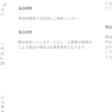
と
。ま
返品期限
の
りま
全て
商品到着後３日以内にご連絡ください。
商
返品送料
商
弊社負担いたします。ただし、お客様の御都合
円
をこ
による返品の場合はお客様負担となります。
ま
以内
い
印ま
と
用に
配便
ま
によ
ける
。料
本的