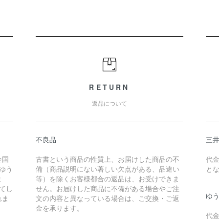
RETURN
返品について
不良品
三
全国
古書という商品の性質上、お届けした商品の不
代
ゆう
備（商品説明にない著しい欠点がある、品違い
と
ま
等）を除くお客様都合の返品は、お受けできま
えてし
せん。お届けした商品に不備がある場合やご注
ゆ
れま
文の内容と異なっている場合は、ご交換・ご返
金を承ります。
代