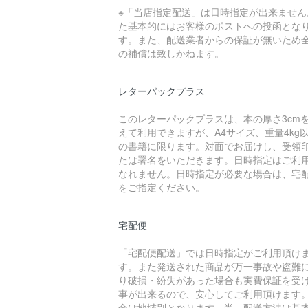
※「当店指定配送」は日時指定が出来ません
た基本的にはお客様のポストへの投函とな
す。また、配送業者からの保証が無いため
の補償は致しかねます。
レターパックプラス
このレターパックプラスは、本の厚さ3cm
えて利用できますが、A4サイズ、重量4kg
の書籍に限ります。対面でお届けし、受領
たは署名をいただきます。日時指定はご利
なれません。日時指定が必要な場合は、宅
をご指定ください。
宅配便
「宅配便配送」では日時指定がご利用頂け
す。また発送された商品が万一事故や盗難
り破損・紛失があった場合も実費保証を受
事が出来るので、安心してご利用頂けます
金は地域別となります。尚、配送方法は基