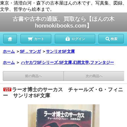
東京・清澄白河・森下の古本屋ほんの木です。写真集、図録、
文学、哲学から絵本まで。
古書や古本の通販、買取なら【ほんの木
honnokibooks.com】
カート
ログイン
検索
ホーム
＞
SF，マンガ
＞
サンリオSF文庫
ホーム
＞
ハヤカワSFシリーズ,SF文庫,幻想文学,ファンタジー
前の商品へ
次の商品へ
ラーオ博士のサーカス チャールズ・G・フィニ
ー サンリオSF文庫