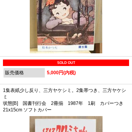
SOLD OUT
販売価格
5,000円(内税)
1集表紙少し反り、三方ヤケシミ。2集帯つき、三方ヤケシ
ミ
状態[B] 国書刊行会 2冊揃 1987年 1刷 カバーつき
21x15cm ソフトカバー