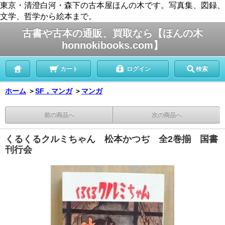
東京・清澄白河・森下の古本屋ほんの木です。写真集、図録、
文学、哲学から絵本まで。
古書や古本の通販、買取なら【ほんの木
honnokibooks.com】
カート
ログイン
検索
ホーム
＞
SF，マンガ
＞
マンガ
前の商品へ
次の商品へ
くるくるクルミちゃん 松本かつぢ 全2巻揃 国書
刊行会